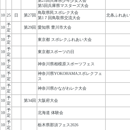
第21回兵庫県少年少女大会
第5回兵庫県マスターズ大会
鳥取県民スポレク大会
10
25
日
第27回
北条ふれあ
第1７回鳥取県交流大会
予
10
第29回
愛知県 豊川市大会
定
予
10
東京都 スポレクふれあい大会
定
予
10
東京都スポーツの日
定
予
10
神奈川県相模原スポーツフェス
定
予
神奈川県YOKOHAMAスポレクフェ
10
定
ス
予
10
神奈川県かながわレク大会
定
予
10
第34回
大阪府大会
定
予
10
北海道 体験会
定
予
10
栃木県那須フェス2026
定