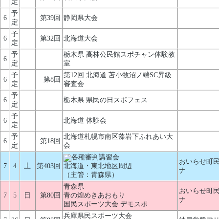
定
予
6
第39回
静岡県大会
定
予
6
第32回
北海道大会
定
予
栃木県 高林公民館スポチャン体験教
6
定
室
予
第12回 北海道 苫小牧沼ノ端SC昇級
6
第8回
定
審査会
予
6
栃木県 県民の日スポフェス
定
予
6
北海道 体験会
定
予
北海道札幌市南区藻岩下ふれあい大
6
第18回
定
会
各種審判講習会
おいらせ町民
7
4
土
第403回
北海道・東北地区周辺
ナ
（主管：青森県）
青森県
おいらせ町民
7
5
日
第80回
青の煌めきあおもり
ナ
国民スポーツ大会 デモスポ
兵庫県民スポーツ大会