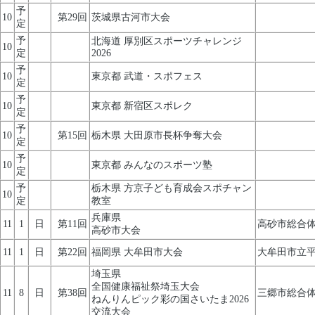
予
10
第29回
茨城県古河市大会
定
予
北海道 厚別区スポーツチャレンジ
10
定
2026
予
10
東京都 武道・スポフェス
定
予
10
東京都 新宿区スポレク
定
予
10
第15回
栃木県 大田原市長杯争奪大会
定
予
10
東京都 みんなのスポーツ塾
定
予
栃木県 方京子ども育成会スポチャン
10
定
教室
兵庫県
11
1
日
第11回
高砂市総合
高砂市大会
11
1
日
第22回
福岡県 大牟田市大会
大牟田市立
埼玉県
全国健康福祉祭埼玉大会
11
8
日
第38回
三郷市総合
ねんりんピック彩の国さいたま2026
交流大会