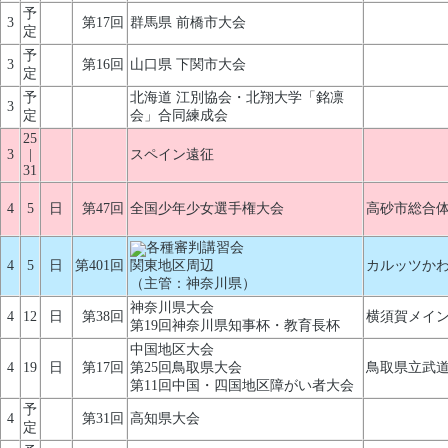
予
3
第17回
群馬県 前橋市大会
定
予
3
第16回
山口県 下関市大会
定
予
北海道 江別協会・北翔大学「銘凛
3
定
会」合同練成会
25
3
|
スペイン遠征
31
4
5
日
第47回
全国少年少女選手権大会
高砂市総合
各種審判講習会
4
5
日
第401回
関東地区周辺
カルッツか
（主管：神奈川県）
神奈川県大会
4
12
日
第38回
横須賀メイ
第19回神奈川県知事杯・教育長杯
中国地区大会
4
19
日
第17回
第25回鳥取県大会
鳥取県立武道
第11回中国・四国地区障がい者大会
予
4
第31回
高知県大会
定