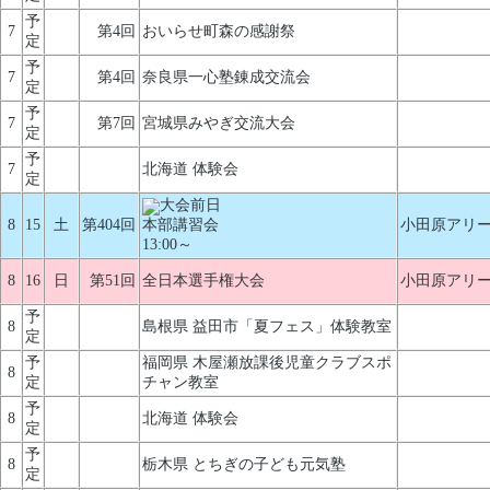
予
7
第4回
おいらせ町森の感謝祭
定
予
7
第4回
奈良県一心塾錬成交流会
定
予
7
第7回
宮城県みやぎ交流大会
定
予
7
北海道 体験会
定
大会前日
8
15
土
第404回
本部講習会
小田原アリ
13:00～
8
16
日
第51回
全日本選手権大会
小田原アリ
予
8
島根県 益田市「夏フェス」体験教室
定
予
福岡県 木屋瀬放課後児童クラブスポ
8
定
チャン教室
予
8
北海道 体験会
定
予
8
栃木県 とちぎの子ども元気塾
定