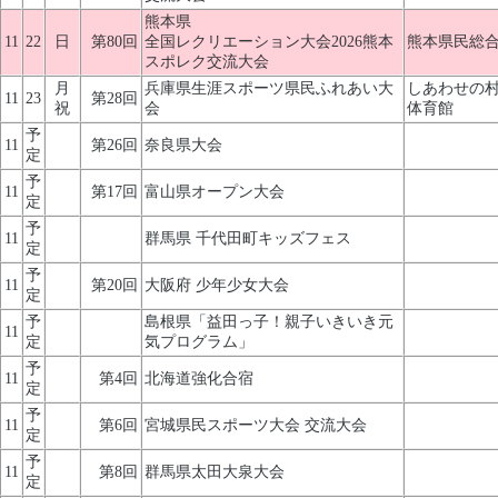
熊本県
11
22
日
第80回
全国レクリエーション大会2026熊本
熊本県民総合
スポレク交流大会
月
兵庫県生涯スポーツ県民ふれあい大
しあわせの
11
23
第28回
祝
会
体育館
予
11
第26回
奈良県大会
定
予
11
第17回
富山県オープン大会
定
予
11
群馬県 千代田町キッズフェス
定
予
11
第20回
大阪府 少年少女大会
定
予
島根県「益田っ子！親子いきいき元
11
定
気プログラム」
予
11
第4回
北海道強化合宿
定
予
11
第6回
宮城県民スポーツ大会 交流大会
定
予
11
第8回
群馬県太田大泉大会
定