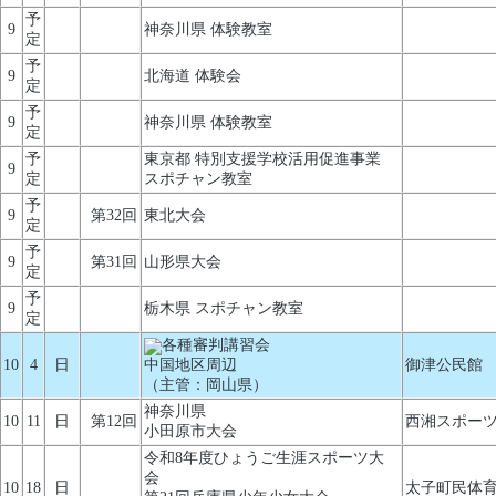
予
9
神奈川県 体験教室
定
予
9
北海道 体験会
定
予
9
神奈川県 体験教室
定
予
東京都 特別支援学校活用促進事業
9
定
スポチャン教室
予
9
第32回
東北大会
定
予
9
第31回
山形県大会
定
予
9
栃木県 スポチャン教室
定
各種審判講習会
10
4
日
中国地区周辺
御津公民館
（主管：岡山県）
神奈川県
10
11
日
第12回
西湘スポー
小田原市大会
令和8年度ひょうご生涯スポーツ大
会
10
18
日
太子町民体