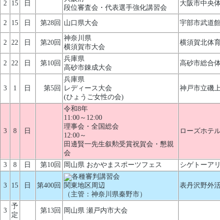
2
15
日
大阪市中央体
段位審査会・代表選手強化講習会
2
15
日
第28回
山口県大会
宇部市武道
神奈川県
2
22
日
第20回
横須賀北体
横須賀市大会
兵庫県
2
22
日
第10回
高砂市総合
高砂市錬成大会
兵庫県
3
1
日
第5回
レディース大会
神戸市立磯
(ひょうご女性の会)
令和8年
11:00～12:00
理事会・全国総会
3
8
日
ローズホテル
12:00～
田邊賢一先生叙勲受賞祝賀会・懇親
会
3
8
日
第10回
岡山県 おかやまスポーツフェス
シゲトーア
各種審判講習会
3
15
日
第400回
関東地区周辺
表丹沢野外活
（主管：神奈川県秦野市）
予
3
第13回
岡山県 瀬戸内市大会
定