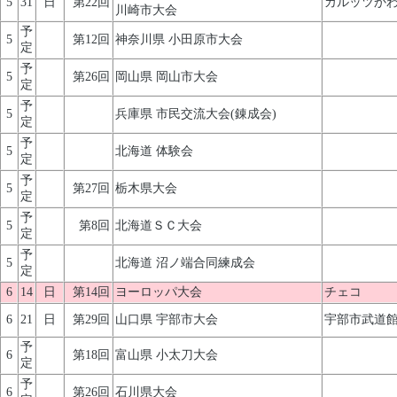
5
31
日
第22回
カルッツか
川崎市大会
予
5
第12回
神奈川県 小田原市大会
定
予
5
第26回
岡山県 岡山市大会
定
予
5
兵庫県 市民交流大会(錬成会)
定
予
5
北海道 体験会
定
予
5
第27回
栃木県大会
定
予
5
第8回
北海道ＳＣ大会
定
予
5
北海道 沼ノ端合同練成会
定
6
14
日
第14回
ヨーロッパ大会
チェコ
6
21
日
第29回
山口県 宇部市大会
宇部市武道
予
6
第18回
富山県 小太刀大会
定
予
6
第26回
石川県大会