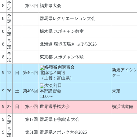
予
8
第28回
福井県大会
定
予
8
群馬県レクリエーション大会
定
予
8
栃木県 スポチャン教室
定
予
8
北海道 環境広場さっぽろ2026
定
予
8
東京都 スポチャン体験
定
各種審判講習会
新湊アイシ
9
13
日
第405回
北陸地区周辺
ター
（主管：富山県）
大会前日
9
26
土
第406回
本部講習会
未定
13:00～
9
27
日
第50回
世界選手権大会
横浜武道館
予
9
第17回
群馬県 伊勢崎市大会
定
予
9
第51回
群馬県スポレク大会2026
定