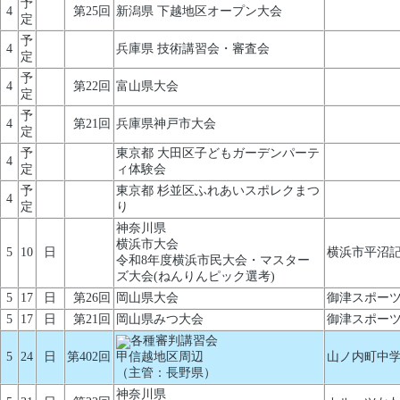
予
4
第25回
新潟県 下越地区オープン大会
定
予
4
兵庫県 技術講習会・審査会
定
予
4
第22回
富山県大会
定
予
4
第21回
兵庫県神戸市大会
定
予
東京都 大田区子どもガーデンパーテ
4
定
ィ体験会
予
東京都 杉並区ふれあいスポレクまつ
4
定
り
神奈川県
横浜市大会
5
10
日
横浜市平沼
令和8年度横浜市民大会・マスター
ズ大会(ねんりんピック選考)
5
17
日
第26回
岡山県大会
御津スポー
5
17
日
第21回
岡山県みつ大会
御津スポー
各種審判講習会
5
24
日
第402回
甲信越地区周辺
山ノ内町中
（主管：長野県）
神奈川県