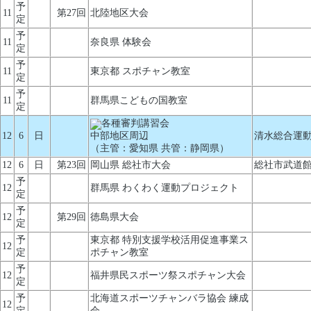
予
11
第27回
北陸地区大会
定
予
11
奈良県 体験会
定
予
11
東京都 スポチャン教室
定
予
11
群馬県こどもの国教室
定
各種審判講習会
12
6
日
中部地区周辺
清水総合運動
（主管：愛知県 共管：静岡県）
12
6
日
第23回
岡山県 総社市大会
総社市武道
予
12
群馬県 わくわく運動プロジェクト
定
予
12
第29回
徳島県大会
定
予
東京都 特別支援学校活用促進事業ス
12
定
ポチャン教室
予
12
福井県民スポーツ祭スポチャン大会
定
予
北海道スポーツチャンバラ協会 練成
12
定
会