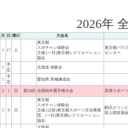
2026年
月
日
曜日
大会名
東京都
スポチャン体験会
東京都パラ
1
17
土
主催:(一社)東京都レクリエーション
センター
協会
予
1
北海道 体験会
定
予
1
愛知県 異種練成会
定
2
1
日
第24回
全国幼年選手権大会
高津スポーツ
東京都
スポチャン体験会
駒沢オリン
2
8
日
主催:(公財)東京都スポーツ文化事業
陸上競技場会
団、(一社)東京都レクリエーション
協会
大阪府