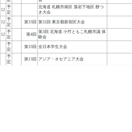
予
北海道 札幌市南区 藻岩下地区 餅つ
12
定
き大会
予
12
第33回
第32回 東京都新宿区大会
定
予
第3回 北海道 小竹ともこ札幌市議 体
12
第4回
定
験会
予
第33回
全日本学生大会
定
予
第13回
アジア・オセアニア大会
定