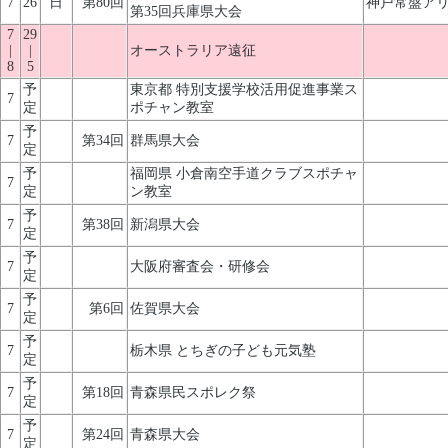
7
26
日
第80回
神戸常盤ア
第35回兵庫県大会
7
29
|
|
オーストラリア遠征
8
5
予
東京都 特別支援学校活用促進事業ス
7
定
ポチャン教室
予
7
第34回
群馬県大会
定
予
福岡県 小倉南空手道クラブスポチャ
7
定
ン教室
予
7
第38回
新潟県大会
定
予
7
大阪府審査会・研修会
定
予
7
第6回
佐賀県大会
定
予
7
栃木県 とちぎの子ども元気塾
定
予
7
第18回
青森県民スポレク祭
定
予
7
第24回
青森県大会
定